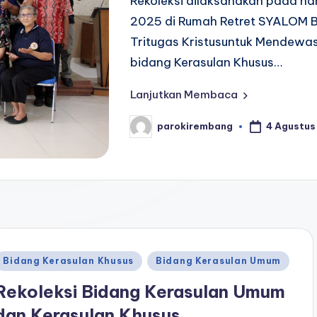
Rekoleksi dilaksanakan pada ha
2025 di Rumah Retret SYALOM 
Tritugas Kristusuntuk Mendewas
bidang Kerasulan Khusus…
Lanjutkan Membaca
4 Agustus
parokirembang
Posted
by
Posted
Bidang Kerasulan Khusus
Bidang Kerasulan Umum
n
Rekoleksi Bidang Kerasulan Umum
dan Kerasulan Khusus