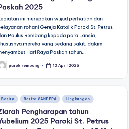
Paskah 2025
Kegiatan ini merupakan wujud perhatian dan
pelayanan rohani Gereja Katolik Paroki St. Petrus
dan Paulus Rembang kepada para Lansia,
khususnya mereka yang sedang sakit, dalam
menyambut Hari Raya Paskah tahun…
10 April 2025
parokirembang
osted
y
Posted
Berita
Berita SANPEPA
Lingkungan
n
Ziarah Pengharapan tahun
Yubelium 2025 Paroki St. Petrus