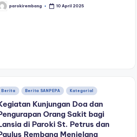
10 April 2025
parokirembang
osted
y
Posted
Berita
Berita SANPEPA
Kategorial
n
Kegiatan Kunjungan Doa dan
Pengurapan Orang Sakit bagi
Lansia di Paroki St. Petrus dan
Paulus Rembang Menjelang