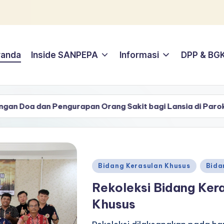
randa
Inside SANPEPA
Informasi
DPP & BG
urapan Orang Sakit bagi Lansia di Paroki St. Petrus dan
Posted
Bidang Kerasulan Khusus
Bida
in
Rekoleksi Bidang Ker
Khusus