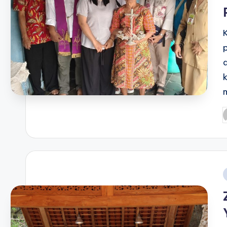
P
b
i