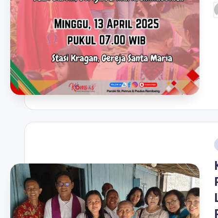
P
b
i